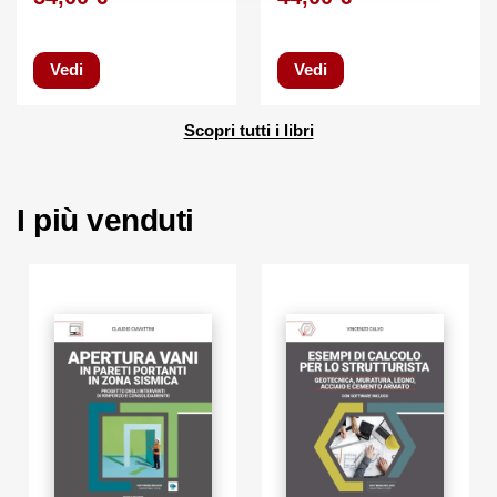
Vedi
Vedi
Scopri tutti i libri
I più venduti