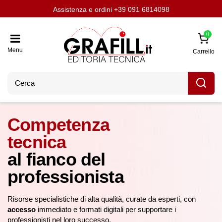
Assistenza e ordini
Aggiornati con LavoriPubblici.it
Chi siamo
Scrivi per noi
+39 091 6814098
0
Menu
Carrello
Competenza
tecnica
al fianco del
professionista
Risorse specialistiche di alta qualità, curate da esperti, con
accesso
immediato e formati digitali per supportare i
professionisti nel loro successo.