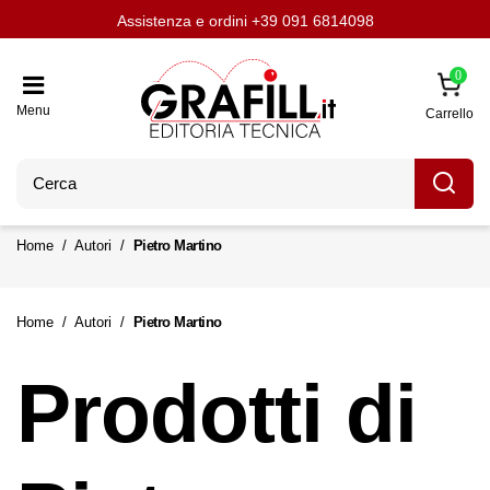
Assistenza e ordini
Aggiornati con LavoriPubblici.it
Chi siamo
Scrivi per noi
+39 091 6814098
0
Menu
Carrello
Home
Autori
Pietro Martino
Home
Autori
Pietro Martino
Prodotti di