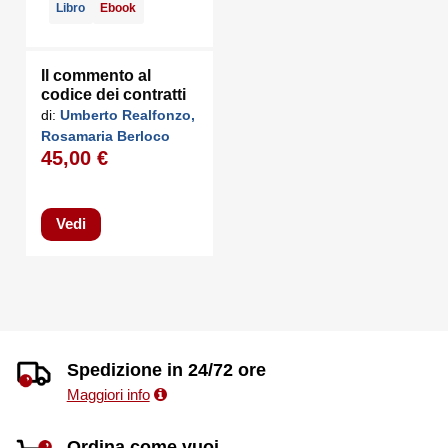
Libro
Ebook
Il commento al
codice dei contratti
pubblici dopo il
di:
Umberto Realfonzo,
correttivo e il
Rosamaria Berloco
decreto...
45,00 €
Vedi
Spedizione in 24/72 ore
Maggiori info
Ordina come vuoi