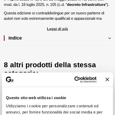
mod. da l. 18 luglio 2025, n. 105 (c.d. “
decreto Infrastrutture
”).
Questa edizione si contraddistingue per un nuovo parterre di
autori non solo estremamente qualificati e appassionati ma
soprattutto costituito da professionisti quotidianamente
Leggi di più
impegnati in materia di contratti: Magistrati del Consiglio di Stato,
della Corte dei Conti e dei TAR, Professori universitari e
Indice
Avvocati, Ingegneri e Tecnici, Dirigenti pubblici e Funzionari.
Viste le continue evoluzioni normative cui il Codice è soggetto, il
libro è corredato dalla WebApp “Speciale Codice Appalti” per la
consultazione delle norme, di tutti i provvedimenti attuativi e dei
8 altri prodotti della stessa
commenti costantemente aggiornati.
categoria:
Il lavoro è stato coordinato da un comitato scientifico costituito
dalla curatrice Rosamaria Berloco e da Giampaolo Austa,
Aurora Donato, Marica De Angelis, Pietro Falcicchio e Vincenzo
Laudani.
Questo sito web utilizza i cookie
AUTORI
Utilizziamo i cookie per personalizzare contenuti ed
UMBERTO REALFONZO
annunci, per fornire funzionalità dei social media e per
Già Consigliere di Stato e Presidente di TAR. È stato