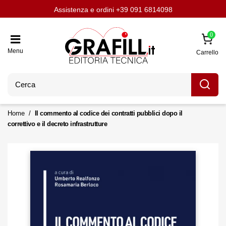
Assistenza e ordini
Aggiornati con LavoriPubblici.it
Chi siamo
Scrivi per noi
+39 091 6814098
0
Menu
Carrello
Home
Il commento al codice dei contratti pubblici dopo il
correttivo e il decreto infrastrutture