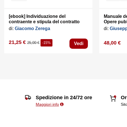
[ebook] Individuazione del
Manuale del
contraente e stipula del contratto
Opere pubb
di:
Giacomo Zerega
di:
Giusepp
21,25 €
48,00 €
25,00 €
-15%
Vedi
Spedizione in 24/72 ore
Or
Maggiori info
Sit