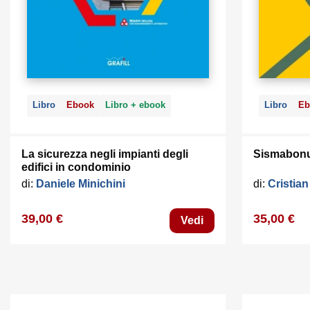
Libro
Ebook
Libro + ebook
Libro
Eb
La sicurezza negli impianti degli
Sismabonu
edifici in condominio
di:
Daniele Minichini
di:
Cristian
39,00 €
35,00 €
Vedi