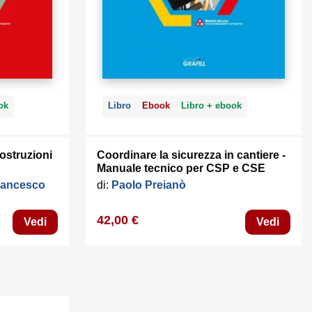
ok
Libro
Ebook
Libro + ebook
 costruzioni
Coordinare la sicurezza in cantiere -
Manuale tecnico per CSP e CSE
rancesco
di:
Paolo Preianò
42,00 €
Vedi
Vedi