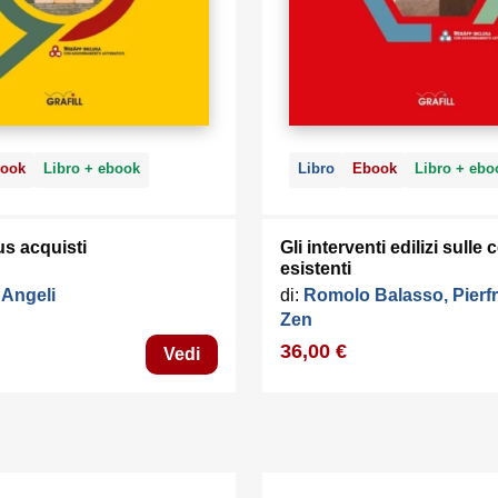
ook
Libro + ebook
Libro
Ebook
Libro + ebo
s acquisti
Gli interventi edilizi sulle
esistenti
 Angeli
di:
Romolo Balasso, Pierf
Zen
36,00 €
Vedi