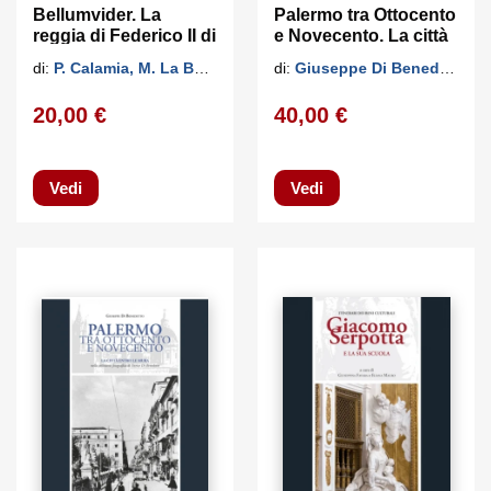
Bellumvider. La
Palermo tra Ottocento
reggia di Federico II di
e Novecento. La città
Svevia a
fuori le mura
di:
P. Calamia, M. La Barbera, G. Salluzzo
di:
Giuseppe Di Benedetto
Castelvetrano
20,00 €
40,00 €
Vedi
Vedi