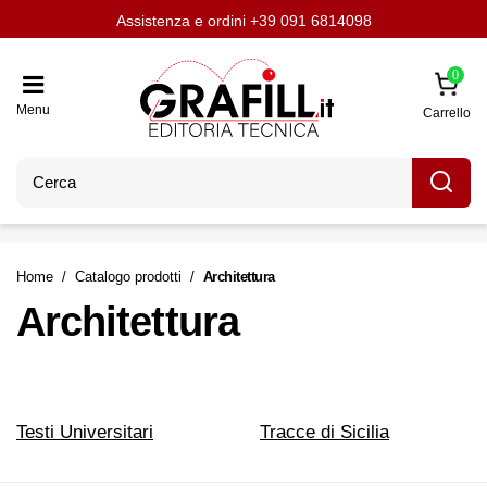
Assistenza e ordini
Aggiornati con LavoriPubblici.it
Chi siamo
Scrivi per noi
+39 091 6814098
0
Menu
Carrello
Home
Catalogo prodotti
Architettura
Architettura
Testi Universitari
Tracce di Sicilia