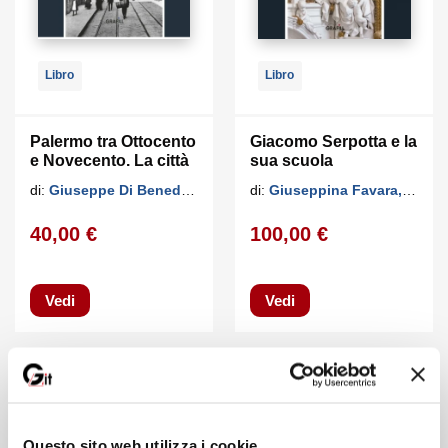
Libro
Libro
Palermo tra Ottocento
Giacomo Serpotta e la
e Novecento. La città
sua scuola
entro le mura
di:
Giuseppe Di Benedetto
di:
Giuseppina Favara, Eliana Mauro
40,00 €
100,00 €
Vedi
Vedi
Questo sito web utilizza i cookie