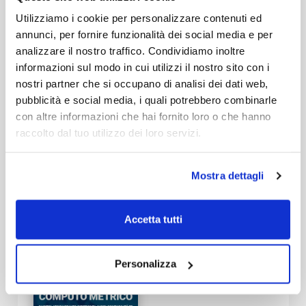
limiti di tempo
Utilizziamo i cookie per personalizzare contenuti ed
annunci, per fornire funzionalità dei social media e per
Leggi di più
analizzare il nostro traffico. Condividiamo inoltre
informazioni sul modo in cui utilizzi il nostro sito con i
Indice
nostri partner che si occupano di analisi dei dati web,
pubblicità e social media, i quali potrebbero combinarle
con altre informazioni che hai fornito loro o che hanno
raccolto dal tuo utilizzo dei loro servizi.
8 altri prodotti della stessa
categoria:
Mostra dettagli
Accetta tutti
Direzione lavori,
contabilita e computo
metrico
Personalizza