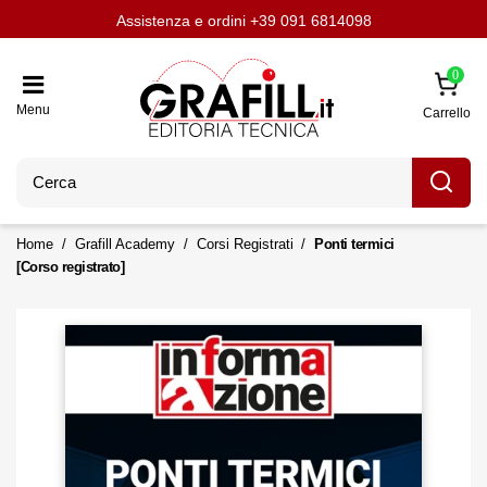
Assistenza e ordini
Aggiornati con LavoriPubblici.it
Chi siamo
Scrivi per noi
+39 091 6814098
0
Menu
Carrello
Home
Grafill Academy
Corsi Registrati
Ponti termici
[Corso registrato]