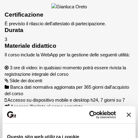
Certificazione
È previsto il rilascio dell'attestato di partecipazione.
Durata
3
Materiale didattico
Il corso include la WebApp per la gestione delle seguenti utilità:
3 ore di video: in qualsiasi momento potrà essere rivista la
registrazione integrale del corso
Slide dei docenti
Banca dati normativa aggiornata per 365 giorni dall'acquisto
del corso
Accesso su dispositivo mobile e desktop h24, 7 giorni su 7
Accesso illimitato al corso completo
Certificato di completamento del corso
Data e ora
Corso registrato il 14 giugno 2023
Il corso potrà essere visionato 24 ore su 24, 7 giorni su 7. Senza
Questo sito web utilizza i cookie