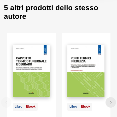
Android; accesso ad internet e browser web con Javascript
5 altri prodotti dello stesso
attivo; software per la gestione di documenti Office e PDF.
autore
Libro
Ebook
Libro
Ebook