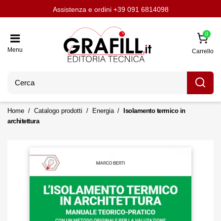
Assistenza e ordini
Aggiornati con LavoriPubblici.it
Chi siamo
Scrivi per noi
+39 091 6814098
0
Menu
Carrello
Home
Catalogo prodotti
Energia
Isolamento termico in
architettura