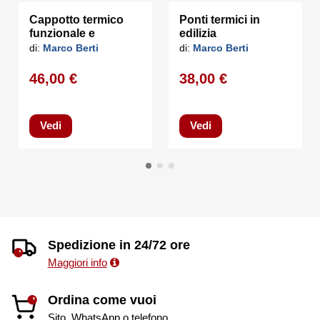
Cappotto termico
Ponti termici in
funzionale e
edilizia
degrado
di:
Marco Berti
di:
Marco Berti
46,00 €
38,00 €
Vedi
Vedi
Spedizione in 24/72 ore
Maggiori info
Ordina come vuoi
Sito, WhatsApp o telefono