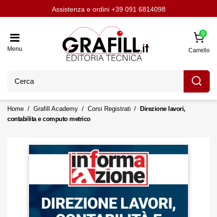
Assistenza e ordini
Aggiornati con LavoriPubblici.it
Chi siamo
Scrivi per noi
+39 091 6814098
0
Menu
Carrello
Home
Grafill Academy
Corsi Registrati
Direzione lavori,
contabilita e computo metrico