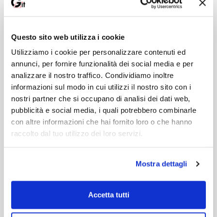
Alessandro Boso,
vanta un'esperienza ultra trentennale come
Questo sito web utilizza i cookie
consulente e docente di corsi di formazione in ambito di contratti
d'appalto pubblico e digitalizzazione delle procedure di
Utilizziamo i cookie per personalizzare contenuti ed
affidamento.
annunci, per fornire funzionalità dei social media e per
analizzare il nostro traffico. Condividiamo inoltre
informazioni sul modo in cui utilizzi il nostro sito con i
Moderatore
nostri partner che si occupano di analisi dei dati web,
pubblicità e social media, i quali potrebbero combinarle
con altre informazioni che hai fornito loro o che hanno
raccolto dal tuo utilizzo dei loro servizi.
Gianluca Oreto
, ingegnere, direttore di LavoriPubblici.it, esperto
in materia urbanistico-edilizia e bonus fiscali.
Mostra dettagli
Certificazione
Accetta tutti
È previsto il rilascio dell'attestato di partecipazione.
Durata