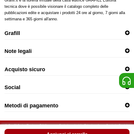
Grafill.it è la libreria virtuale della casa editrice GRAFILL Editoria
tecnica dove è possibile visionare il catalogo completo delle
pubblicazioni edite e acquistare i prodotti 24 ore al giorno, 7 giorni alla
settimana e 365 giorni all'anno.
Grafill
Note legali
Acquisto sicuro
Social
Metodi di pagamento
© Grafill S.r.l. - Tutti
P.IVA
Sede Legale: Via Principe di
Capitale Sociale
i diritti riservati
04811900820
Palagonia, 87/91 - 90145 Palermo
€ 96.900,00