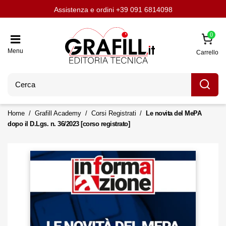
Assistenza e ordini
Aggiornati con LavoriPubblici.it
Chi siamo
Scrivi per noi
+39 091 6814098
0
Menu
Carrello
Home
Grafill Academy
Corsi Registrati
Le novita del MePA
dopo il D.Lgs. n. 36/2023 [corso registrato]