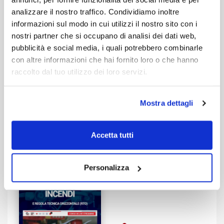
analizzare il nostro traffico. Condividiamo inoltre
informazioni sul modo in cui utilizzi il nostro sito con i
nostri partner che si occupano di analisi dei dati web,
Relatore:
Donatella Salamita, Gi
pubblicità e social media, i quali potrebbero combinarle
Edizione:
Corso registrato I edizione aprile 2022
con altre informazioni che hai fornito loro o che hanno
raccolto dal tuo utilizzo dei loro servizi.
61,00 €
Corso registrato
Mostra dettagli
Vedi
Accetta tutti
Codice di prevenzione
incendi e Regola
tecnica orizzontale
Personalizza
(RTO) [Corso
Registrato]