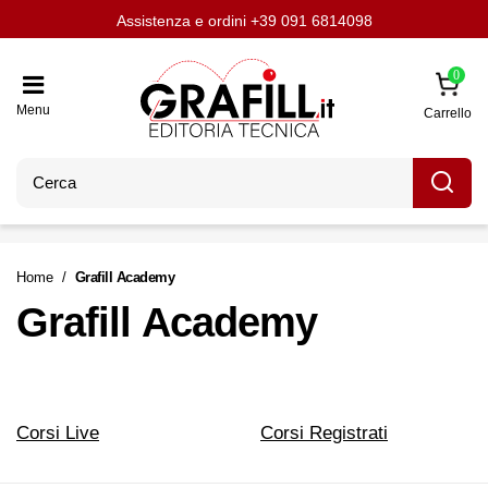
Assistenza e ordini
Aggiornati con LavoriPubblici.it
Chi siamo
Scrivi per noi
+39 091 6814098
0
Menu
Carrello
Home
Grafill Academy
Grafill Academy
Corsi Live
Corsi Registrati