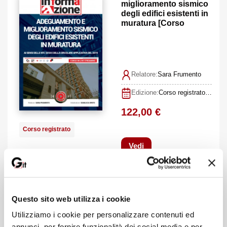
miglioramento sismico
degli edifici esistenti in
muratura [Corso
REGISTRATO]
Relatore:
Sara Frumento
Edizione:
Corso registrato I edizione aprile 2022
122,00 €
Corso registrato
Vedi
Superbonus 110% per
condomini ed edifici
Questo sito web utilizza i cookie
plurifamiliari [CORSO
Utilizziamo i cookie per personalizzare contenuti ed
REGISTRATO 2022]
annunci, per fornire funzionalità dei social media e per