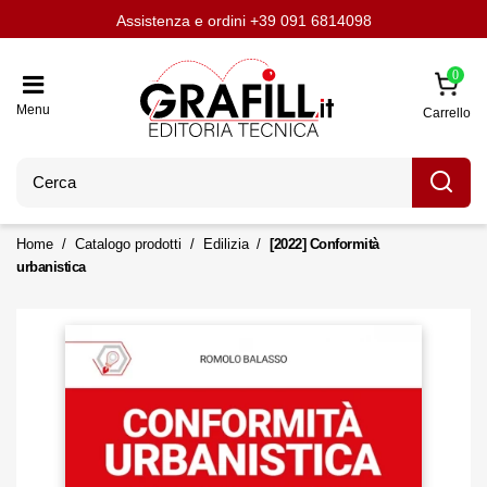
Assistenza e ordini
Aggiornati con LavoriPubblici.it
Chi siamo
Scrivi per noi
+39 091 6814098
0
Menu
Carrello
Home
Catalogo prodotti
Edilizia
[2022] Conformità
urbanistica