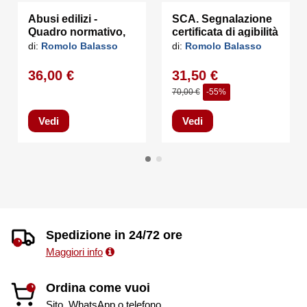
Abusi edilizi -
SCA. Segnalazione
Quadro normativo,
certificata di agibilità
indirizzi
di:
Romolo Balasso
di:
Romolo Balasso
giurisprudenziali e
strumenti operativi
36,00 €
31,50 €
70,00 €
-55%
Vedi
Vedi
Spedizione in 24/72 ore
Maggiori info
Ordina come vuoi
Sito, WhatsApp o telefono