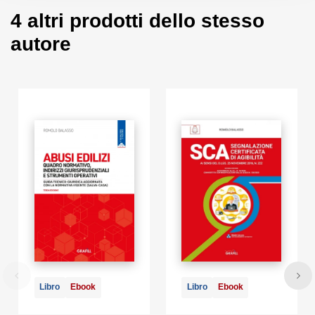
dalla A alla Z
4 altri prodotti dello stesso
autore
REQUISITI HARDWARE E SOFTWARE
Qualsiasi dispositivo con MS Windows, Mac OS X, Linux, iOS o
Android; accesso ad internet e browser web con Javascript
attivo; software per la gestione di documenti Office e PDF.
AUTORE
Romolo Balasso, architetto libero professionista, già autore di
diverse pubblicazioni, svolge principalmente attività di
consulente e formatore, approfondendo quegli aspetti tecnici
regolati dal diritto positivo e vivente. È presidente del Centro
Studi tecnico-giuridici Tecnojus, libera associazione
volontaristica e senza scopo di lucro che unisce tecnici e giuristi
nel comune intento di condividere la propria cultura
professionale ed esperienziale su tematiche comuni,
collaborando a livello nazionale con vari organismi professionali,
istituzionali e categoriali.
Libro
Ebook
Libro
Ebook