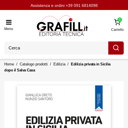
Assistenza e ordini
Aggiornati con LavoriPubblici.it
Chi siamo
Scrivi per noi
+39 091 6814098
0
Menu
Carrello
Home
Catalogo prodotti
Edilizia
Edilizia privata in Sicilia
dopo il Salva Casa