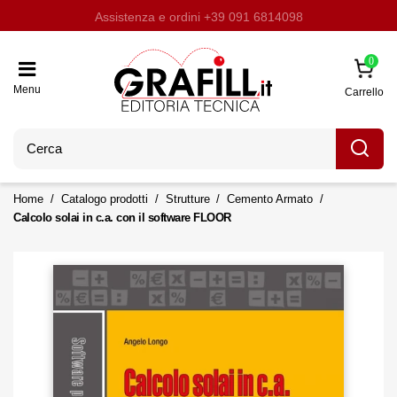
Assistenza e ordini
Aggiornati con LavoriPubblici.it
Chi siamo
Scrivi per noi
+39 091 6814098
0
Menu
Carrello
Home
Catalogo prodotti
Strutture
Cemento Armato
Calcolo solai in c.a. con il software FLOOR