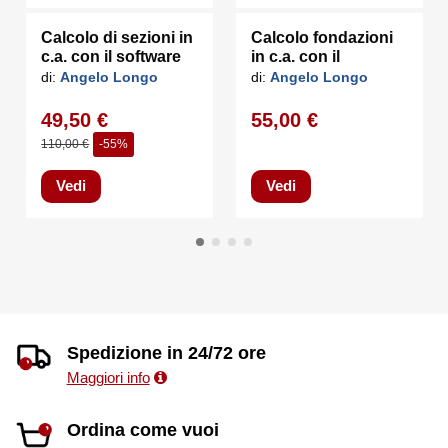
Calcolo di sezioni in
Calcolo fondazioni
c.a. con il software
in c.a. con il
CSect
software Found
di:
Angelo Longo
di:
Angelo Longo
49,50 €
55,00 €
110,00 €
-55%
Vedi
Vedi
Spedizione in 24/72 ore
Maggiori info
Ordina come vuoi