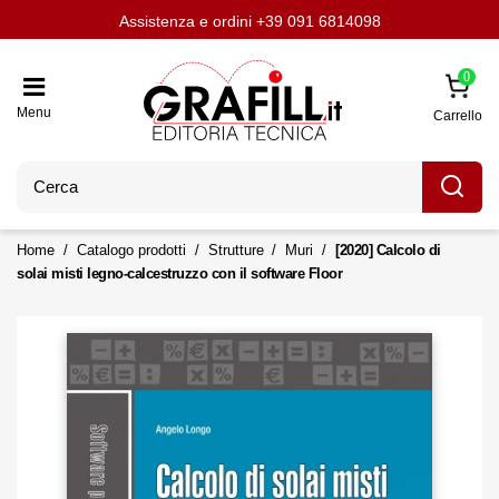
Assistenza e ordini
Aggiornati con LavoriPubblici.it
Chi siamo
Scrivi per noi
+39 091 6814098
0
Menu
Carrello
Home
Catalogo prodotti
Strutture
Muri
[2020] Calcolo di
solai misti legno-calcestruzzo con il software Floor