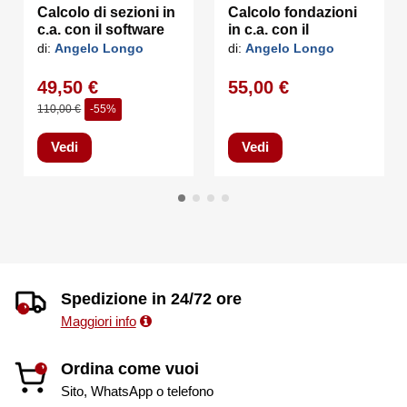
libero; Scheda Video 512 Mb di RAM; Monitor a colori 1024×768
Calcolo di sezioni in
Calcolo fondazioni
(16 milioni di colori); Mouse con rotellina di scroll.
c.a. con il software
in c.a. con il
CSect
software Found
di:
Angelo Longo
di:
Angelo Longo
49,50 €
55,00 €
110,00 €
-55%
Vedi
Vedi
Spedizione in 24/72 ore
Maggiori info
Ordina come vuoi
Sito, WhatsApp o telefono