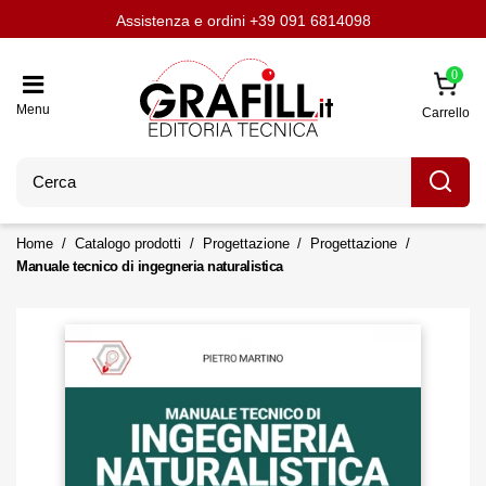
Assistenza e ordini
Aggiornati con LavoriPubblici.it
Chi siamo
Scrivi per noi
+39 091 6814098
0
Menu
Carrello
Home
Catalogo prodotti
Progettazione
Progettazione
Manuale tecnico di ingegneria naturalistica