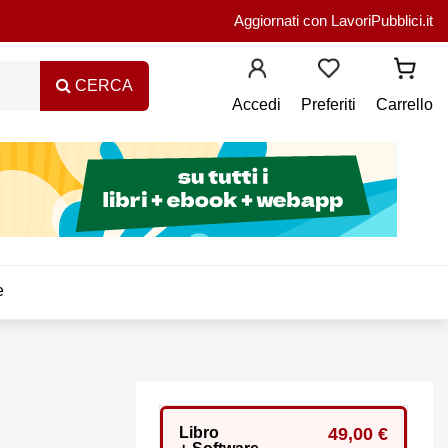
Aggiornati con LavoriPubblici.it
CERCA
Accedi
Preferiti
Carrello
e
Libro
49,00 €