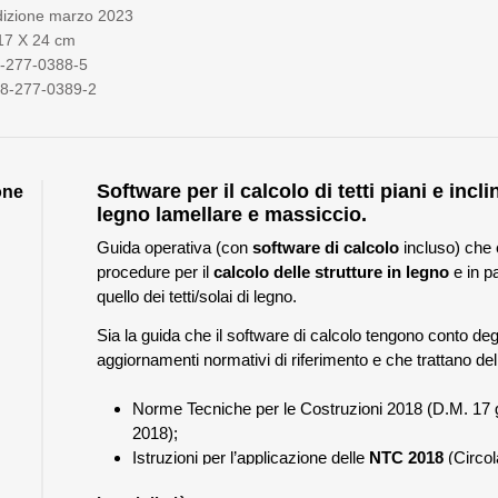
dizione marzo 2023
 17 X 24 cm
8-277-0388-5
8-277-0389-2
Software per il calcolo di tetti piani e inclin
one
legno lamellare e massiccio.
Guida operativa (con
software di calcolo
incluso) che
procedure per il
calcolo delle strutture in legno
e in pa
quello dei tetti/solai di legno.
Sia la guida che il software di calcolo tengono conto deg
aggiornamenti normativi di riferimento e che trattano del
Norme Tecniche per le Costruzioni 2018 (D.M. 17 
2018);
Istruzioni per l’applicazione delle
NTC 2018
(Circol
7/2019);