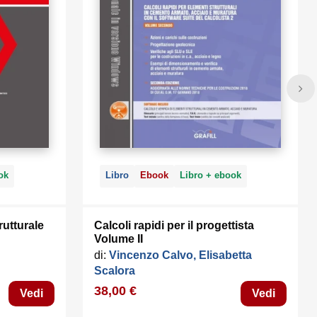
 MB liberi
ti PDF e
estisce i
S X, Linux,
are per il
etti di legno,
ok
Libro
Ebook
Libro + ebook
utturale
Calcoli rapidi per il progettista
Volume II
di:
Vincenzo Calvo, Elisabetta
Scalora
38,00 €
Vedi
Vedi