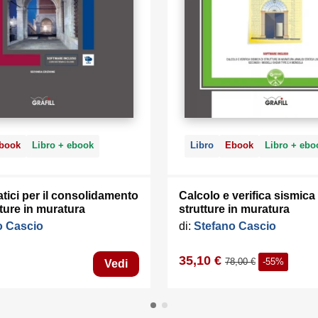
book
Libro + ebook
Libro
Ebook
Libro + ebo
atici per il consolidamento
Calcolo e verifica sismica 
tture in muratura
strutture in muratura
o Cascio
di:
Stefano Cascio
35,10 €
78,00 €
-55%
Vedi