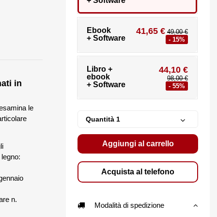
+ Software
Ebook
41,65 €
49,00 €
+ Software
- 15%
Libro +
44,10 €
ebook
98,00 €
ati in
+ Software
- 55%
 esamina le
rticolare
Quantità
Aggiungi al carrello
li
 legno:
Solai e tetti
Acquista al telefono
49,00 €
gennaio
in legno
are n.
Modalità di spedizione