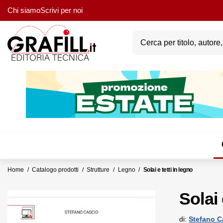
Chi siamo
Scrivi per noi
Home
Catalogo prodotti
Strutture
Legno
Solai e tetti in legno
Solai 
di:
Stefano C