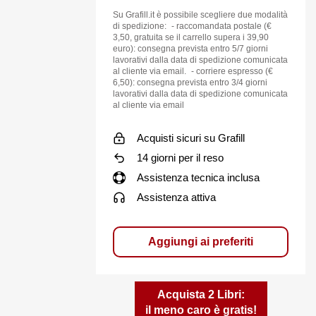
mellare
Su Grafill.it è possibile scegliere due modalità
di spedizione: - raccomandata postale (€
ne delle
3,50, gratuita se il carrello supera i 39,90
euro): consegna prevista entro 5/7 giorni
Regole comuni
lavorativi dalla data di spedizione comunicata
al cliente via email. - corriere espresso (€
istenza).
6,50): consegna prevista entro 3/4 giorni
lavorativi dalla data di spedizione comunicata
ture
al cliente via email
portati,
terale e di
Acquisti sicuri su Grafill
14 giorni per il reso
e seguenti
Assistenza tecnica inclusa
 legno
Assistenza attiva
di colmo;
Aggiungi ai preferiti
nea di
 colmo
Acquista 2 Libri:
il meno caro è gratis!