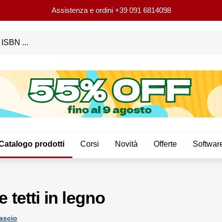
Assistenza e ordini
+39 091 6814098
Catalogo prodotti
Corsi
Novità
Offerte
Softwar
e tetti in legno
ascio