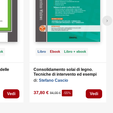
ok
Libro
Ebook
Libro + ebook
delle
Consolidamento solai di legno.
Tecniche di intervento ed esempi
pratici
di:
Stefano Cascio
37,80 €
84,00 €
-55%
Vedi
Vedi