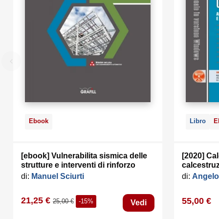
Ebook
Libro
E
[ebook] Vulnerabilita sismica delle
[2020] Cal
strutture e interventi di rinforzo
calcestruz
di:
Manuel Sciurti
di:
Angelo
21,25 €
55,00 €
25,00 €
-15%
Vedi