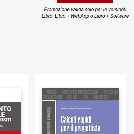
ea di gronda
e o muri di
Promozione valida solo per le versioni:
Libro, Libro + WebApp o Libro + Software
rate dei
/7/8/10 (con