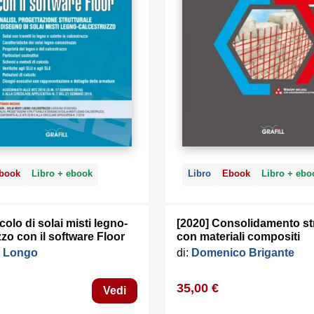
privilegi di amministratore); MS .Net Framework 4+; 250
sull’HDD; 2 GB di RAM; Software per gestire documen
Office (consigliato MS Office 2016+). La WebApp che g
contenuti software funziona anche su dispositivi Mac O
iOS e Android.
AUTORE
Stefano Cascio
, Ingegnere. È autore di manuali e softw
calcolo strutturale di edifici in muratura in zona sismica, t
tettoie di legno, scale in cemento armato.
book
Libro + ebook
Libro
Ebook
Libro + ebo
colo di solai misti legno-
[2020] Consolidamento str
zo con il software Floor
con materiali compositi
 Longo
di:
Domenico Brigante
35,00 €
Vedi