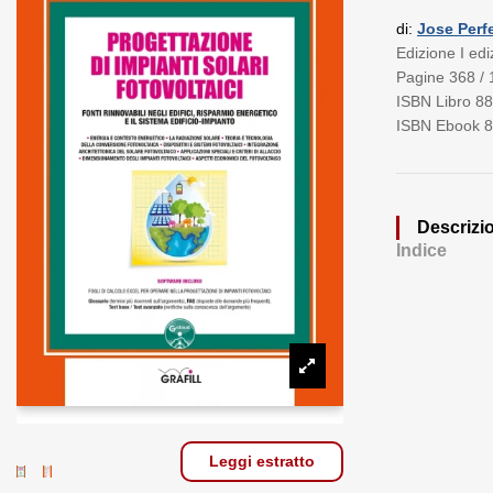
di:
Jose Perf
Edizione I ed
Pagine 368 /
ISBN Libro 8
ISBN Ebook 8
Descrizi
Indice
Leggi estratto