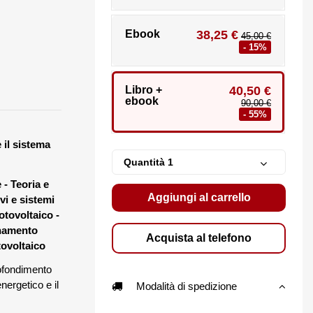
Ebook
38,25 €
45,00 €
- 15%
Libro +
40,50 €
ebook
90,00 €
- 55%
 il sistema
Quantità
 - Teoria e
Aggiungi al carrello
vi e sistemi
otovoltaico -
onamento
Acquista al telefono
tovoltaico
40,50 €
90,00 €
Progettazione di
rofondimento
impianti solari
energetico e il
Modalità di spedizione
fotovoltaici