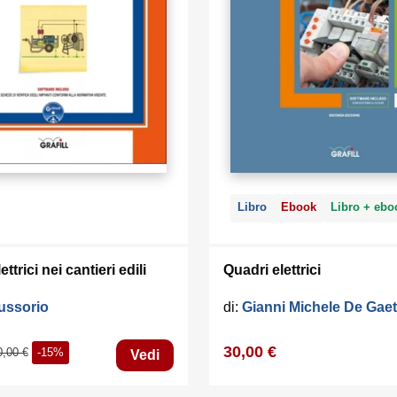
dispositivi.
Glossario
(termini più ricorrenti sull’argomento).
FAQ
(risposte alle domande più frequenti).
Test base / Test avanzato
(verifiche sulla conosc
dell’argomento).
Requisiti hardware e software
: Processore da 2.00 
Windows Vista/7/8/10 (è necessario disporre dei privileg
amministratore); MS .Net Framework 4 o vs. successi
liberi sull’HDD; 2 GB di RAM; MS Excel 2007 e vs. suc
Accesso ad internet e browser web.
Libro
Ebook
Libro + ebo
ettrici nei cantieri edili
Quadri elettrici
ussorio
di:
Gianni Michele De Gae
30,00 €
0,00 €
-15%
Vedi