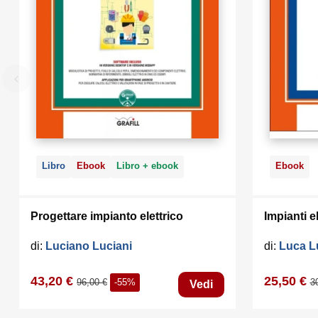
Libro
Ebook
Libro + ebook
Ebook
Progettare impianto elettrico
Impianti el
di:
Luciano Luciani
di:
Luca L
43,20 €
25,50 €
96,00 €
-55%
3
Vedi