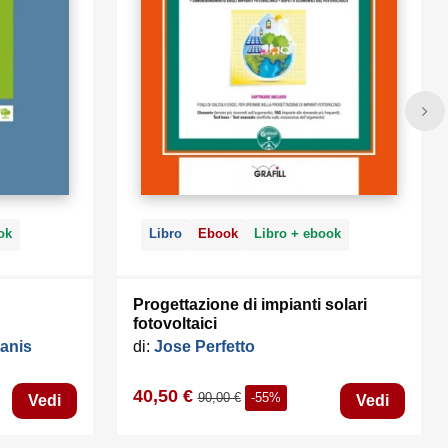
enza
GHz; MS
i di
ve; 250 MB
cessive;
ok
Libro
Ebook
Libro + ebook
Progettazione di impianti solari
fotovoltaici
tanis
di:
Jose Perfetto
40,50 €
90,00 €
-55%
Vedi
Vedi