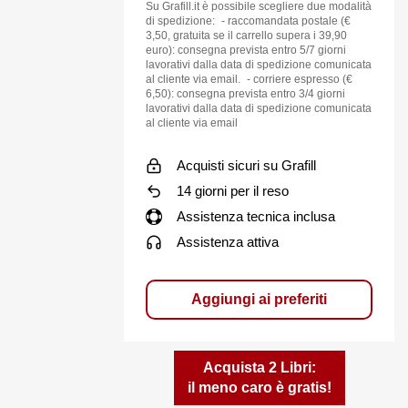
Su Grafill.it è possibile scegliere due modalità
o manuale ha
di spedizione: - raccomandata postale (€
icativa per i
3,50, gratuita se il carrello supera i 39,90
euro): consegna prevista entro 5/7 giorni
rgetica degli
lavorativi dalla data di spedizione comunicata
 step della
al cliente via email. - corriere espresso (€
6,50): consegna prevista entro 3/4 giorni
legge,
lavorativi dalla data di spedizione comunicata
ici.
al cliente via email
i trasversali,
Acquisti sicuri su Grafill
 calcolo
14 giorni per il reso
 professionale
Assistenza tecnica inclusa
e i
Assistenza attiva
 in relazione
Aggiungi ai preferiti
Acquista 2 Libri:
ttazione di
il meno caro è gratis!