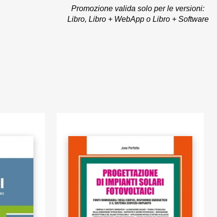
Promozione valida solo per le versioni:
i/inverter
Libro, Libro + WebApp o Libro + Software
ecniche dei
e la sezione
e perdite
to previa
 dei
re il PayBack
ssibile la
mediante un
revia
a, tassi
 valutare il
ndimento
ore
che
mento dei