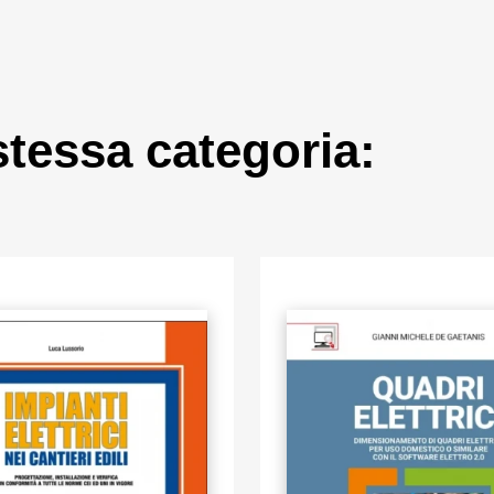
Foglio Excel per il dimensionamento elettrico modul
previa compilazione dei dati desunti dalle schede t
dispositivi previsti. È inoltre possibile dimensionar
dei cavi in relazione alla lunghezza dei circuiti e all
elettriche ammesse lato CC e lato AC.
 stessa categoria:
Foglio Excel per il calcolo di produttività dell’impian
compilazione dei dati desunti dalle schede tecniche
dispositivi previsti. Tale calcolo permette di valuta
dell’investimento e i benefici ambientali. È inoltre po
redazione di un’offerta economica chiavi in mano 
computo metrico dedicato.
Foglio Excel per l’analisi finanziaria dell’impianto p
compilazione dei dati relativi alla produzione unitari
d’interesse e costi previsti. Tale calcolo permette di
PayBack dell’investimento insieme al Tasso di Re
Interno.
Link ai siti web dei principali operatori del sett
mettono a disposizione software per il dimensiona