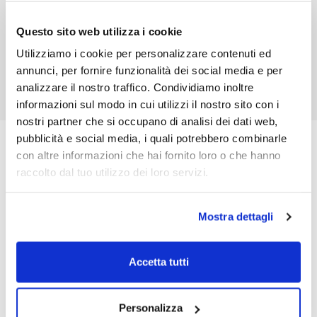
36,00 €
Questo sito web utilizza i cookie
Vedi
Utilizziamo i cookie per personalizzare contenuti ed
annunci, per fornire funzionalità dei social media e per
analizzare il nostro traffico. Condividiamo inoltre
informazioni sul modo in cui utilizzi il nostro sito con i
nostri partner che si occupano di analisi dei dati web,
pubblicità e social media, i quali potrebbero combinarle
Spedizione in 24/72 ore
con altre informazioni che hai fornito loro o che hanno
Maggiori info
raccolto dal tuo utilizzo dei loro servizi.
Ordina come vuoi
Mostra dettagli
Sito, WhatsApp o telefono
Newsletter
Accetta tutti
Iscriviti per rimanere aggiornato
Personalizza
Oltre 6000 edizioni a catalogo