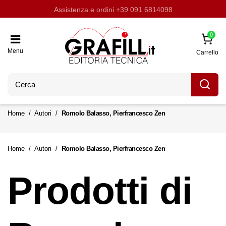
Assistenza e ordini
Aggiornati con LavoriPubblici.it
Chi siamo
Scrivi per noi
+39 091 6814098
0
Menu
Carrello
Home
Autori
Romolo Balasso, Pierfrancesco Zen
Home
Autori
Romolo Balasso, Pierfrancesco Zen
Prodotti di