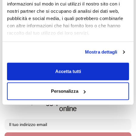
informazioni sul modo in cui utilizzi il nostro sito con i
Ordina come vuoi
nostri partner che si occupano di analisi dei dati web,
Sito, WhatsApp o telefono
pubblicità e social media, i quali potrebbero combinarle
con altre informazioni che hai fornito loro o che hanno
Newsletter
raccolto dal tuo utilizzo dei loro servizi.
Iscriviti per rimanere aggiornato
Oltre 6000 edizioni a catalogo
Mostra dettagli
Scarica qui
il catalogo aggiornato
Accetta tutti
Iscriviti alla newsletter
Personalizza
per rimanere aggiornato/a sulle nuove
edizioni, le leggi pubblicate e i nostri corsi
online