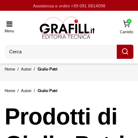
Assistenza e ordini
Aggiornati con LavoriPubblici.it
Chi siamo
Scrivi per noi
+39 091 6814098
0
Menu
Carrello
Home
Autori
Giulio Petri
Home
Autori
Giulio Petri
Prodotti di