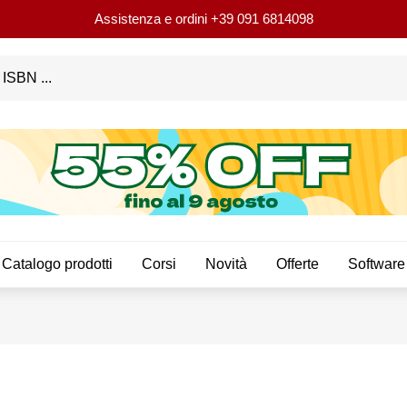
Assistenza e ordini
+39 091 6814098
Catalogo prodotti
Corsi
Novità
Offerte
Software