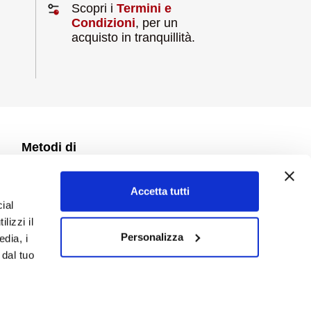
Scopri i
Termini e
Condizioni
, per un
acquisto in tranquillità.
Metodi di
pagamento
Accetta tutti
ial
lizzi il
Personalizza
edia, i
 dal tuo