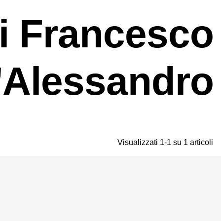
di Francesco
'Alessandro
Visualizzati 1-1 su 1 articoli