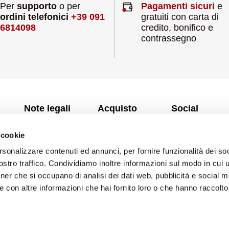
Per
supporto
o per
Pagamenti sicuri
e
ordini telefonici
+39 091
gratuiti con carta di
6814098
credito, bonifico e
contrassegno
Note legali
Acquisto
Social
sicuro
Facebook
Termini e
 cookie
Consegna
condizioni
rsonalizzare contenuti ed annunci, per fornire funzionalità dei soc
Informazioni
Cookie
nte
stro traffico. Condividiamo inoltre informazioni sul modo in cui uti
ecommerce
Privacy
tner che si occupano di analisi dei dati web, pubblicità e social m
FAQ
 con altre informazioni che hai fornito loro o che hanno raccolto