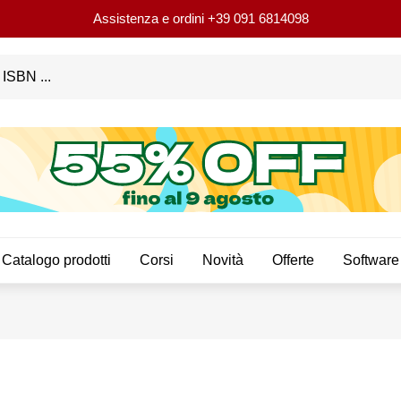
Assistenza e ordini
+39 091 6814098
Catalogo prodotti
Corsi
Novità
Offerte
Software