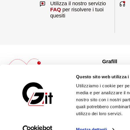
Utilizza il nostro servizio
FAQ
per risolvere i tuoi
quesiti
Grafill
Chi siamo
Questo sito web utilizza i
Contattaci
Utilizziamo i cookie per pe
Grafill.it è la libreria virtuale della casa
Carta del doce
media e per analizzare il no
editrice GRAFILL Editoria tecnica dove è
Scrivi per noi
nostro sito con i nostri par
possibile visionare il catalogo completo
delle pubblicazioni edite e acquistare i
quali potrebbero combinarle
Catalogo
prodotti 24 ore al giorno, 7 giorni alla
utilizzo dei loro servizi.
settimana e 365 giorni all'anno.
Mostra dettagli