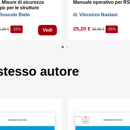
 Misure di sicurezza
Manuale operativo per R
io per le strutture
Boscolo Bielo
di:
Vincenzo Nastasi
25,20 €
5,00 €
-15%
56,00 €
-55%
Vedi
 stesso autore