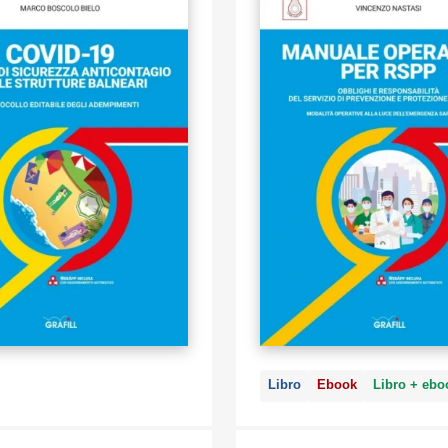
organizzazione del lavoro, dei nuovi rischi emergenti o
individuare tempestivamente i primi segnali deboli di s
un sistema produttivo in modo da agire in anticipo, al fine
detti segnali prima che gli stessi diventino ingovernabili
degli incidenti. Questo significa far diventare le diverse a
produttive delle organizzazioni resilienti.
Per far ciò occorre integrare il TUSL con i SGSL e i M
l’Ingegneria della resilienza.
Libro
Ebook
Libro + ebo