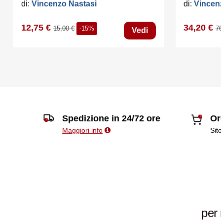
di:
Vincenzo Nastasi
di:
Vincen
12,75 €
34,20 €
15,00 €
-15%
7
Vedi
Spedizione in 24/72 ore
Or
Maggiori info
Sit
per 