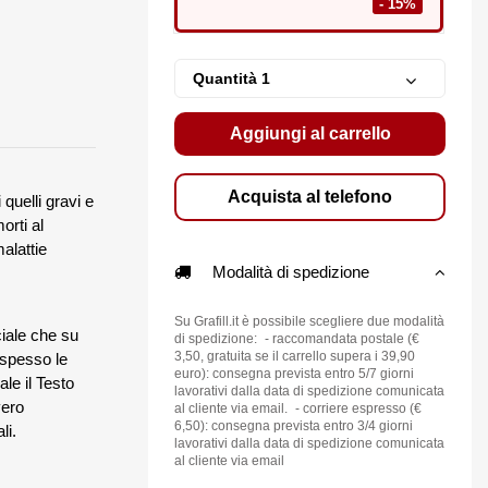
- 15%
Quantità
Aggiungi al carrello
SGSL,
Acquista al telefono
quelli gravi e
17,00 €
20,00 €
orti al
MOG ed ingegneria
alattie
della resilienza
Modalità di spedizione
Su Grafill.it è possibile scegliere due modalità
ciale che su
di spedizione: - raccomandata postale (€
3,50, gratuita se il carrello supera i 39,90
 spesso le
euro): consegna prevista entro 5/7 giorni
le il Testo
lavorativi dalla data di spedizione comunicata
vero
al cliente via email. - corriere espresso (€
6,50): consegna prevista entro 3/4 giorni
li.
lavorativi dalla data di spedizione comunicata
al cliente via email