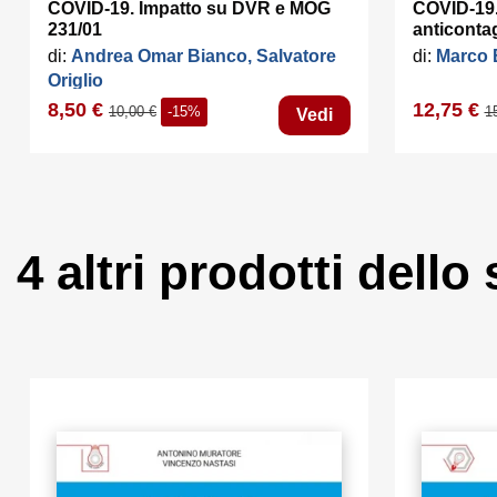
COVID-19. Impatto su DVR e MOG
COVID-19.
231/01
anticontag
balneari
di:
Andrea Omar Bianco, Salvatore
di:
Marco 
Origlio
8,50 €
12,75 €
10,00 €
-15%
1
Vedi
4 altri prodotti dello