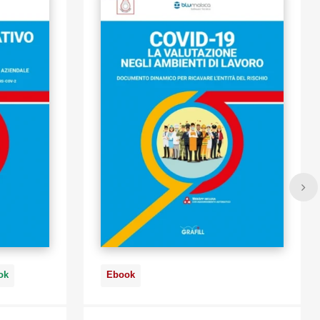
ccorre
costamento di
 far rientrare
 è portano a
ttività
OG con
ok
Ebook