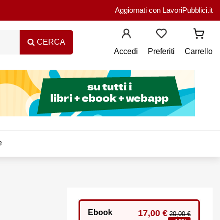
Aggiornati con LavoriPubblici.it
CERCA
Accedi
Preferiti
Carrello
e
Ebook
17,00 €
20,00 €