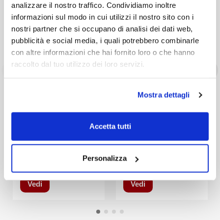
analizzare il nostro traffico. Condividiamo inoltre
informazioni sul modo in cui utilizzi il nostro sito con i
nostri partner che si occupano di analisi dei dati web,
pubblicità e social media, i quali potrebbero combinarle
con altre informazioni che hai fornito loro o che hanno
raccolto dal tuo utilizzo dei loro servizi.
Ebook
Libro
Ebook
Mostra dettagli
[ebook] Il MePA per
Riserve negli appalti
imprese e liberi
pubblici
Accetta tutti
professionisti
di:
Pietro Salomone
di:
Rosamaria Berloco
23,80 €
34,20 €
Personalizza
28,00 €
-15%
76,00 €
-55%
Vedi
Vedi