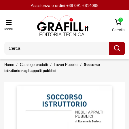
Assistenza e ordini
Aggiornati con LavoriPubblici.it
Chi siamo
Scrivi per noi
+39 091 6814098
0
Menu
Carrello
Home
Catalogo prodotti
Lavori Pubblici
Soccorso
istruttorio negli appalti pubblici