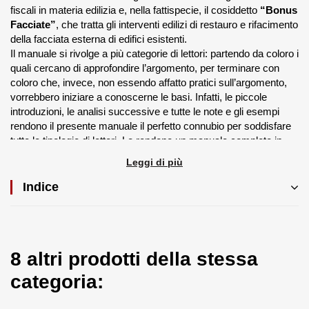
fiscali in materia edilizia e, nella fattispecie, il cosiddetto
“Bonus
Facciate”
, che tratta gli interventi edilizi di restauro e rifacimento
della facciata esterna di edifici esistenti.
Il manuale si rivolge a più categorie di lettori: partendo da coloro i
quali cercano di approfondire l’argomento, per terminare con
coloro che, invece, non essendo affatto pratici sull’argomento,
vorrebbero iniziare a conoscerne le basi. Infatti, le piccole
introduzioni, le analisi successive e tutte le note e gli esempi
rendono il presente manuale il perfetto connubio per soddisfare
tutte le tipologie di lettori. Lo rendono un manuale completo in
ogni sua parte:
Leggi di più
il dettaglio circa i soggetti beneficiari delle agevolazioni
Indice
fiscali;
gli interventi ammissibili;
gli immobili su cui effettuare gli interventi;
le modalità per ottenere la detrazione.
8 altri prodotti della stessa
Riscritto in prospettiva delle nuove disposizioni normative
categoria:
adottate a seguito dell’emergenza da Covid-19, risulta essere
uno tra i manuali più aggiornati in commercio; difatti, risultano
presenti le ultime novità introdotte dalla Legge di Bilancio 2021 e