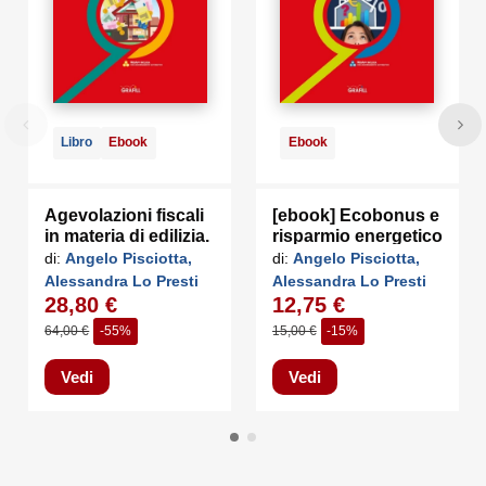
Libro
Ebook
Ebook
Agevolazioni fiscali
[ebook] Ecobonus e
in materia di edilizia.
risparmio energetico
Ecobonus, Sisma
di:
Angelo Pisciotta,
di:
Angelo Pisciotta,
Bonus, Bonus
Alessandra Lo Presti
Alessandra Lo Presti
Facciate,...
28,80 €
12,75 €
64,00 €
-55%
15,00 €
-15%
Vedi
Vedi