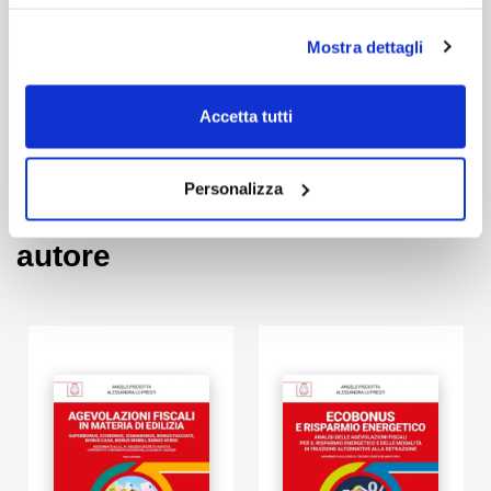
41,65 €
21,25 €
49,00 €
-15%
25,00 €
-15%
Mostra dettagli
Vedi
Vedi
Accetta tutti
Personalizza
3 altri prodotti dello stesso
autore