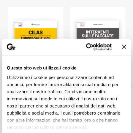
gli ultimi aggiornamenti forniti dall’Agenzia delle Entrate.
La WebApp inclusa gestisce le seguenti utilità:
Formulario degli adempimenti previsti e dei documenti da
compilare per ottenere le agevolazioni fiscali.
Speciale Superbonus 110% – Banca dati sempre
aggiornata consultabile attraverso un motore di ricerca
che contiene:
la normativa di rango primario;
Questo sito web utilizza i cookie
i provvedimenti attuativi;
le risposte e le risoluzioni dell’Agenzia delle Entrate;
Utilizziamo i cookie per personalizzare contenuti ed
tutti i correttivi e la normativa collegata;
annunci, per fornire funzionalità dei social media e per
documenti utili.
analizzare il nostro traffico. Condividiamo inoltre
Ebook
Ebook
informazioni sul modo in cui utilizzi il nostro sito con i
REQUISITI HARDWARE E SOFTWARE
nostri partner che si occupano di analisi dei dati web,
Qualsiasi dispositivo con MS Windows, Mac OS X, Linux, iOS o
Blumatica CILAS
[ebook] Interventi
pubblicità e social media, i quali potrebbero combinarle
Android; accesso ad internet e browser web con Javascript
Superbonus 110
sulle facciate
attivo; software per la gestione di documenti Office e PDF.
con altre informazioni che hai fornito loro o che hanno
[ebook e software]
di:
Blumatica
di:
Stefano Cascio
raccolto dal tuo utilizzo dei loro servizi.