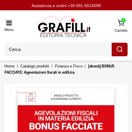
Assistenza e ordini
Aggiornati con LavoriPubblici.it
Chi siamo
Scrivi per noi
+39 091 6814098
0
Menu
Carrello
Home
Catalogo prodotti
Finanza e Fisco
[ebook] BONUS
FACCIATE: Agevolazioni fiscali in edilizia